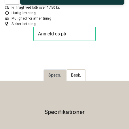
local_shipping
Fri fragt ved køb over 1750 kr.
timer
Hurtig levering
home
Mulighed for afhentning
security
Sikker betaling
Specs.
Besk.
Specifikationer