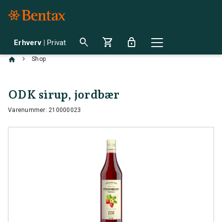
search
shopping_cart
lock
Erhverv
|
Privat
chevron_right
Shop
ODK sirup, jordbær
Varenummer: 210000023