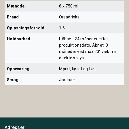
Mængde
6 x 750 ml
Brand
Orsadrinks
Opløsningsforhold
1:6
Holdbarhed
Uåbnet: 24 måneder efter
produktionsdato. Åbnet: 3
måneder ved max 20° væk fra
direkte sollys
Opbevaring
Mørkt, køligt og tørt
Smag
Jordbær
Adresser