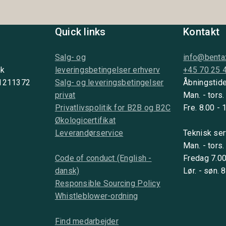
Quick links
Kontakt
Salg- og
info@benta
nk
leveringsbetingelser erhverv
+45 70 25 
 1211372
Salg- og leveringsbetingelser
Åbningstide
privat
Man. - tors.
Privatlivspolitik for B2B og B2C
Fre. 8.00 - 
Økologicertifikat
Leverandørservice
Teknisk ser
Man. - tors.
Code of conduct (English -
Fredag 7.00
dansk)
Lør. - søn. 
Responsible Sourcing Policy
Whistleblower-ordning
Find medarbejder