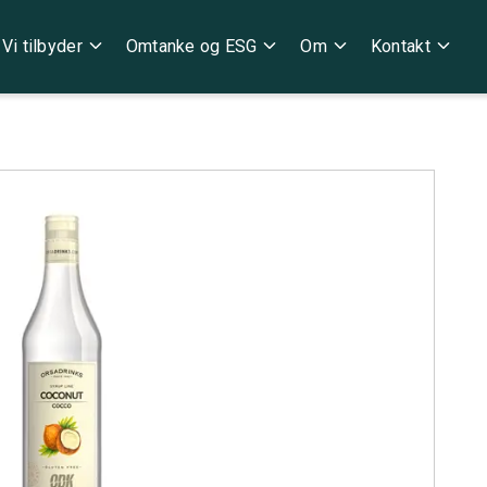
expand_more
expand_more
expand_more
expand_more
Vi tilbyder
Omtanke og ESG
Om
Kontakt