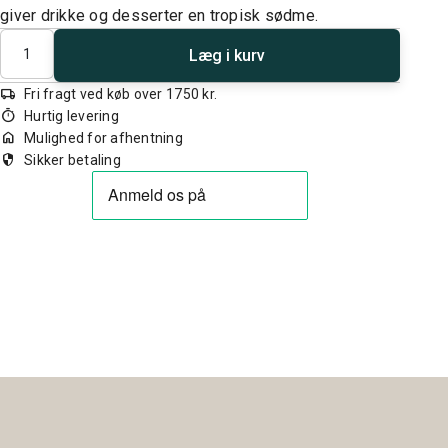
giver drikke og desserter en tropisk sødme.
Antal
Læg i kurv
local_shipping
Fri fragt ved køb over 1750 kr.
timer
Hurtig levering
home
Mulighed for afhentning
security
Sikker betaling