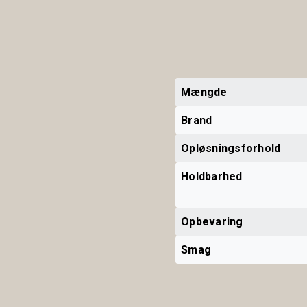
Mængde
Brand
Opløsningsforhold
Holdbarhed
Opbevaring
Smag