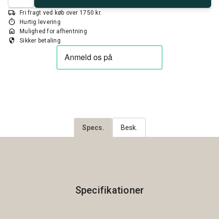
local_shipping
Fri fragt ved køb over 1750 kr.
timer
Hurtig levering
home
Mulighed for afhentning
security
Sikker betaling
Specs.
Besk.
Specifikationer