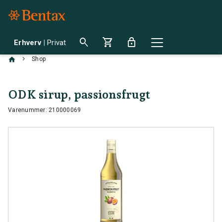
search
shopping_cart
lock
Erhverv
|
Privat
chevron_right
Shop
ODK sirup, passionsfrugt
Varenummer: 210000069