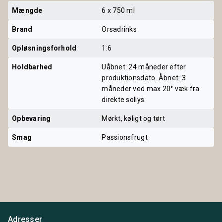
Mængde
6 x 750 ml
Brand
Orsadrinks
Opløsningsforhold
1:6
Holdbarhed
Uåbnet: 24 måneder efter
produktionsdato. Åbnet: 3
måneder ved max 20° væk fra
direkte sollys
Opbevaring
Mørkt, køligt og tørt
Smag
Passionsfrugt
Adresser