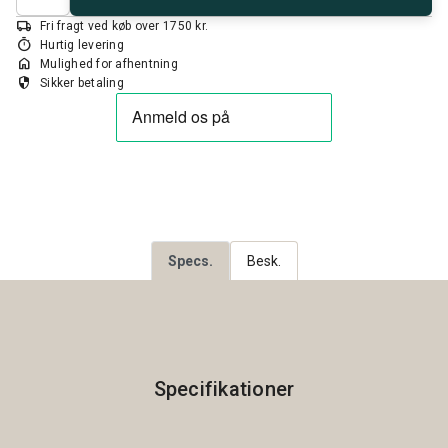
local_shipping
Fri fragt ved køb over 1750 kr.
timer
Hurtig levering
home
Mulighed for afhentning
security
Sikker betaling
Specs.
Besk.
Specifikationer