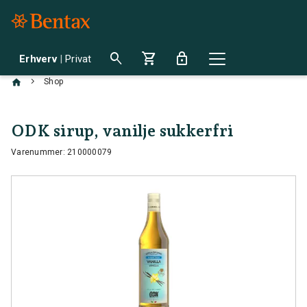
search
shopping_cart
lock
Erhverv
|
Privat
chevron_right
Shop
ODK sirup, vanilje sukkerfri
Varenummer: 210000079