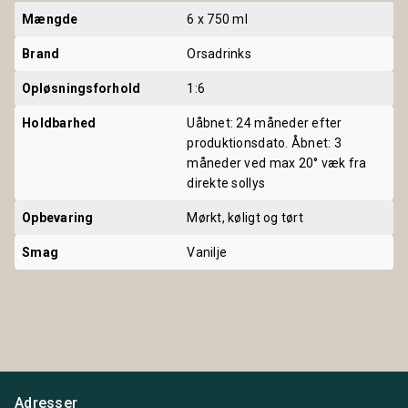
Mængde
6 x 750 ml
Brand
Orsadrinks
Opløsningsforhold
1:6
Holdbarhed
Uåbnet: 24 måneder efter
produktionsdato. Åbnet: 3
måneder ved max 20° væk fra
direkte sollys
Opbevaring
Mørkt, køligt og tørt
Smag
Vanilje
Adresser