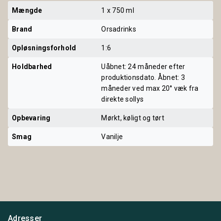
Mængde
1 x 750 ml
Brand
Orsadrinks
Opløsningsforhold
1:6
Holdbarhed
Uåbnet: 24 måneder efter
produktionsdato. Åbnet: 3
måneder ved max 20° væk fra
direkte sollys
Opbevaring
Mørkt, køligt og tørt
Smag
Vanilje
Adresser