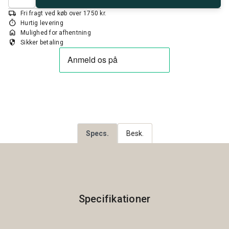
local_shipping
Fri fragt ved køb over 1750 kr.
timer
Hurtig levering
home
Mulighed for afhentning
security
Sikker betaling
Specs.
Besk.
Specifikationer