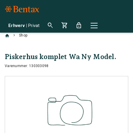
search
shopping_cart
lock
Erhverv
|
Privat
chevron_right
Shop
Piskerhus komplet Wa Ny Model.
Varenummer: 130303098