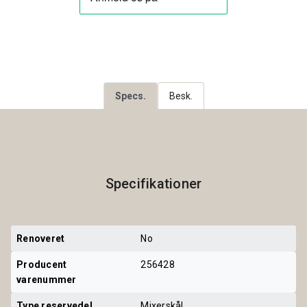
Specs.
Besk.
Specifikationer
Renoveret
No
Producent 
256428
varenummer
Type reservedel
Mixerskål