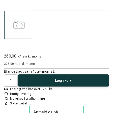
260,00 kr.
ekskl. moms
325,00 kr.
inkl. moms
Blandetragt sam.45g+ringmøt.
Antal
Læg i kurv
local_shipping
Fri fragt ved køb over 1750 kr.
timer
Hurtig levering
home
Mulighed for afhentning
security
Sikker betaling