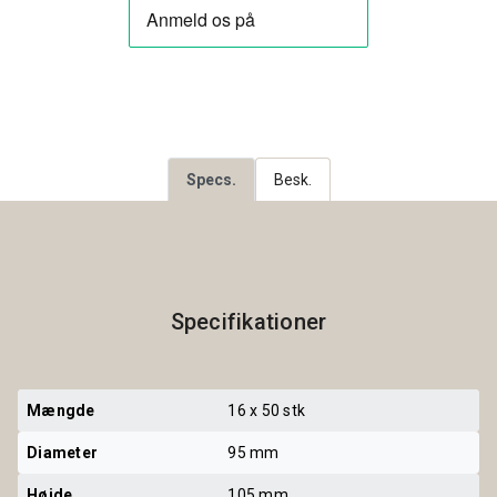
Specs.
Besk.
Specifikationer
Mængde
16 x 50 stk
Diameter
95 mm
Højde
105 mm