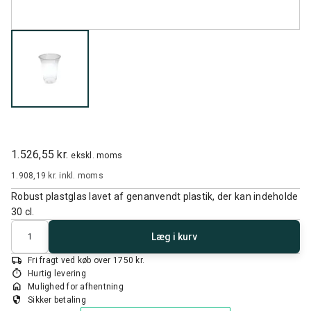
1.526,55 kr.
ekskl. moms
1.908,19 kr.
inkl. moms
Robust plastglas lavet af genanvendt plastik, der kan indeholde
30 cl.
Antal
Læg i kurv
local_shipping
Fri fragt ved køb over 1750 kr.
timer
Hurtig levering
home
Mulighed for afhentning
security
Sikker betaling