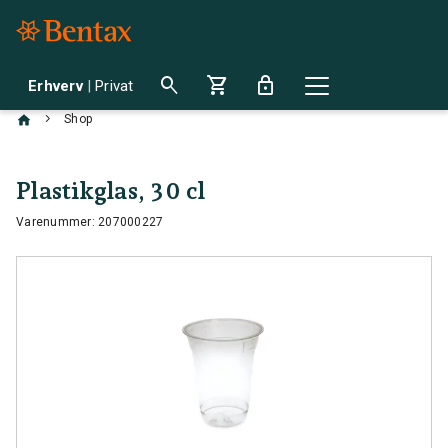
search
shopping_cart
lock
Erhverv
|
Privat
chevron_right
Shop
Plastikglas, 30 cl
Varenummer: 207000227