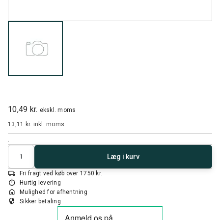
10,49 kr.
ekskl. moms
13,11 kr.
inkl. moms
.
Antal
Læg i kurv
local_shipping
Fri fragt ved køb over 1750 kr.
timer
Hurtig levering
home
Mulighed for afhentning
security
Sikker betaling