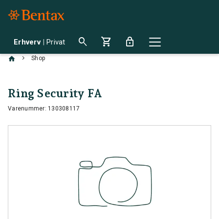
search
shopping_cart
lock
Erhverv
|
Privat
chevron_right
Shop
Ring Security FA
Varenummer: 130308117