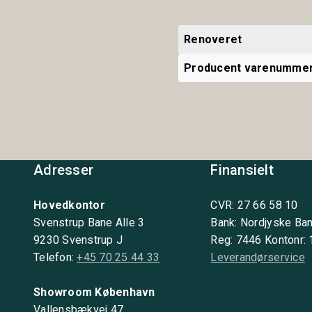
Renoveret
Producent varenumme
Adresser
Finansielt
Hovedkontor
CVR: 27 66 58 10
Svenstrup Bane Alle 3
Bank: Nordjyske Ba
9230 Svenstrup J
Reg: 7446 Kontonr:
Telefon:
+45 70 25 44 33
Leverandørservice
Showroom København
Vallensbækvej 47