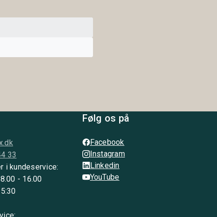
Følg os på
Facebook
x.dk
Instagram
44 33
Linkedin
r i kundeservice:
YouTube
 8.00 - 16.00
15:30
vice: