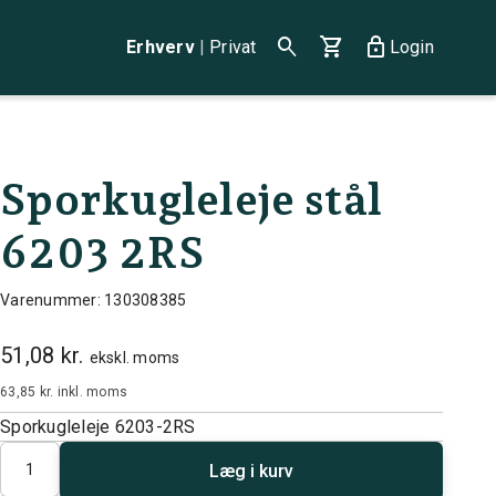
search
shopping_cart
lock
Erhverv
|
Privat
Login
Sporkugleleje stål
6203 2RS
Varenummer: 130308385
51,08 kr.
ekskl. moms
63,85 kr.
inkl. moms
Sporkugleleje 6203-2RS
Antal
Læg i kurv