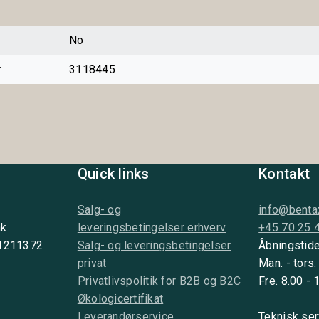
No
r
3118445
Quick links
Kontakt
Salg- og
info@benta
nk
leveringsbetingelser erhverv
+45 70 25 
 1211372
Salg- og leveringsbetingelser
Åbningstide
privat
Man. - tors.
Privatlivspolitik for B2B og B2C
Fre. 8.00 - 
Økologicertifikat
Leverandørservice
Teknisk ser