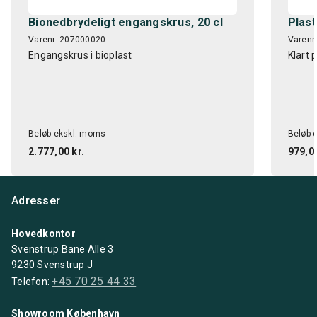
Bionedbrydeligt engangskrus, 20 cl
Plast
Varenr. 207000020
Varenr
Engangskrus i bioplast
Klart 
Beløb ekskl. moms
Beløb 
2.777,00 kr.
979,00
Adresser
Hovedkontor
Svenstrup Bane Alle 3
9230 Svenstrup J
+45 70 25 44 33
Telefon:
Showroom København