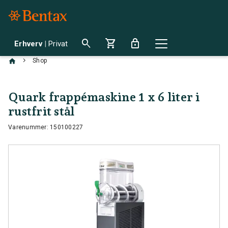
search
shopping_cart
lock
Erhverv
|
Privat
chevron_right
Shop
Quark frappémaskine 1 x 6 liter i
rustfrit stål
Varenummer: 150100227