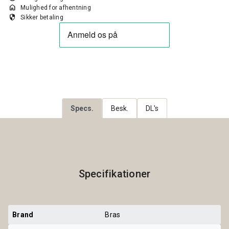
home
Mulighed for afhentning
security
Sikker betaling
Specs.
Besk.
DL's
Specifikationer
Brand
Bras