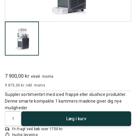
7.900,00 kr.
ekskl. moms
9.875,00 kr.
inkl. moms
Suppler sortimentet med iced frappé eller slushice produkter.
Denne smarte kompakte 1 kammers maskine giver dig nye
muligheder
Antal
Læg i kurv
local_shipping
Fri fragt ved køb over 1750 kr.
timer
Hurtig levering