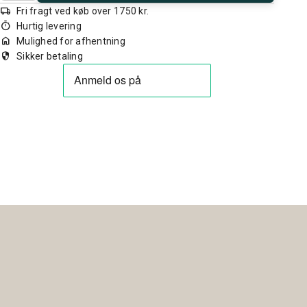
local_shipping
Fri fragt ved køb over 1750 kr.
timer
Hurtig levering
home
Mulighed for afhentning
security
Sikker betaling