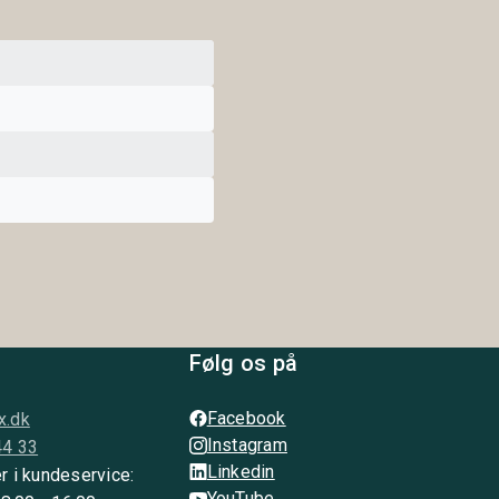
Følg os på
Facebook
x.dk
Instagram
44 33
Linkedin
r i kundeservice:
YouTube