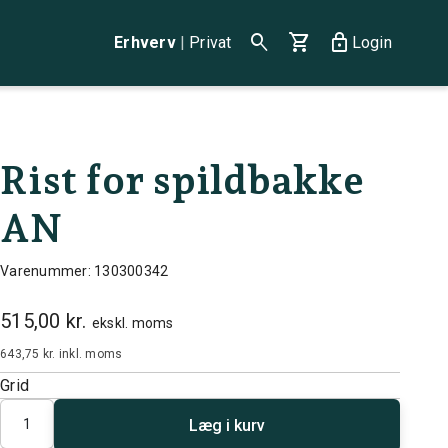
search
shopping_cart
lock
Erhverv
|
Privat
Login
Rist for spildbakke
AN
Varenummer: 130300342
515,00 kr.
ekskl. moms
643,75 kr.
inkl. moms
Grid
Antal
Læg i kurv