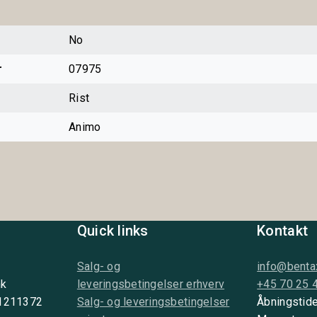
No
r
07975
Rist
Animo
Quick links
Kontakt
Salg- og
info@benta
nk
leveringsbetingelser erhverv
+45 70 25 
 1211372
Salg- og leveringsbetingelser
Åbningstide