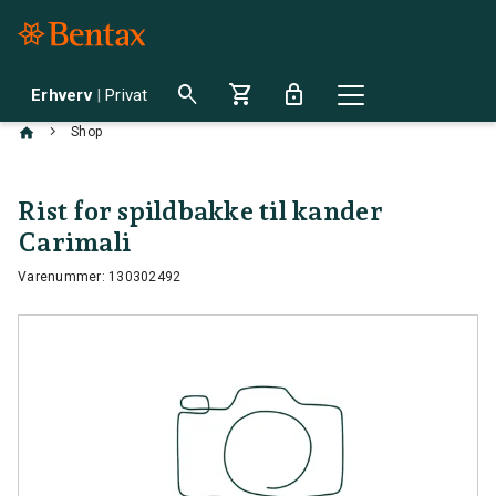
search
shopping_cart
lock
Erhverv
|
Privat
chevron_right
Shop
Rist for spildbakke til kander
Carimali
Varenummer: 130302492