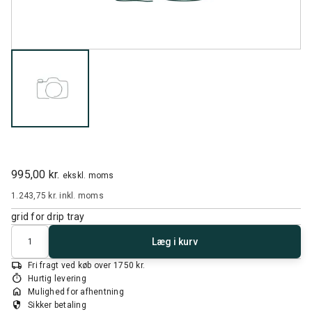
995,00 kr.
ekskl. moms
1.243,75 kr.
inkl. moms
grid for drip tray
Antal
Læg i kurv
local_shipping
Fri fragt ved køb over 1750 kr.
timer
Hurtig levering
home
Mulighed for afhentning
security
Sikker betaling