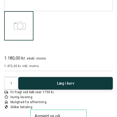
1.180,00 kr.
ekskl. moms
1.475,00 kr.
inkl. moms
.
Antal
Læg i kurv
local_shipping
Fri fragt ved køb over 1750 kr.
timer
Hurtig levering
home
Mulighed for afhentning
security
Sikker betaling