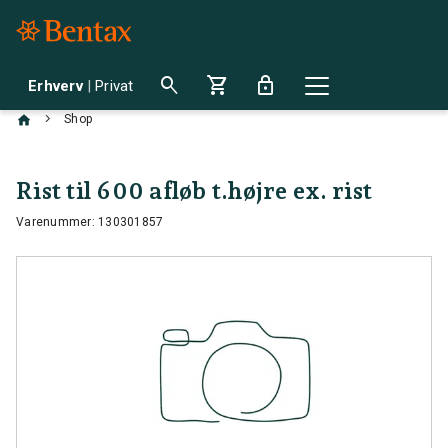
search
shopping_cart
lock
Erhverv
|
Privat
chevron_right
Shop
Rist til 600 afløb t.højre ex. rist
Varenummer: 130301857