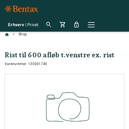
search
shopping_cart
lock
Erhverv
|
Privat
chevron_right
Shop
Rist til 600 afløb t.venstre ex. rist
Varenummer: 130301745