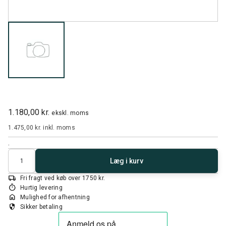
1.180,00 kr.
ekskl. moms
1.475,00 kr.
inkl. moms
.
Antal
Læg i kurv
local_shipping
Fri fragt ved køb over 1750 kr.
timer
Hurtig levering
home
Mulighed for afhentning
security
Sikker betaling