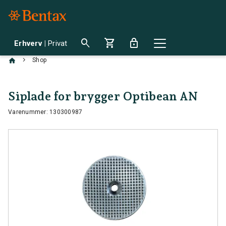
search
shopping_cart
lock
Erhverv
|
Privat
chevron_right
Shop
Siplade for brygger Optibean AN
Varenummer: 130300987