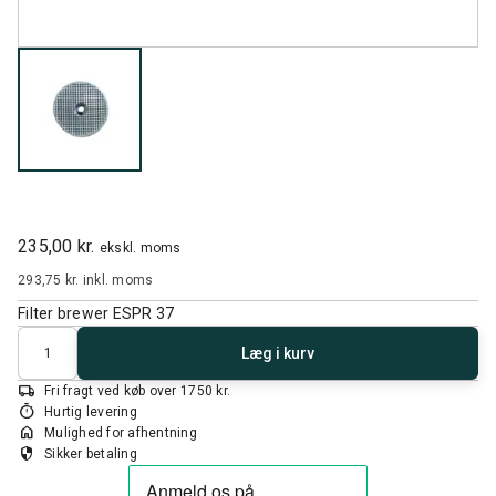
235,00 kr.
ekskl. moms
293,75 kr.
inkl. moms
Filter brewer ESPR 37
Antal
Læg i kurv
local_shipping
Fri fragt ved køb over 1750 kr.
timer
Hurtig levering
home
Mulighed for afhentning
security
Sikker betaling