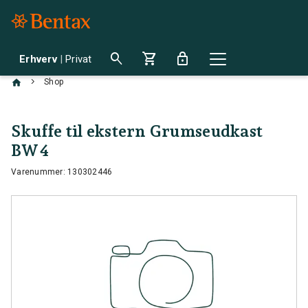
search
shopping_cart
lock
Erhverv
|
Privat
chevron_right
Shop
Skuffe til ekstern Grumseudkast
BW4
Varenummer: 130302446