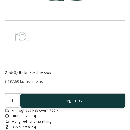
2.550,00 kr.
ekskl. moms
3.187,50 kr.
inkl. moms
.
Antal
Læg i kurv
local_shipping
Fri fragt ved køb over 1750 kr.
timer
Hurtig levering
home
Mulighed for afhentning
security
Sikker betaling