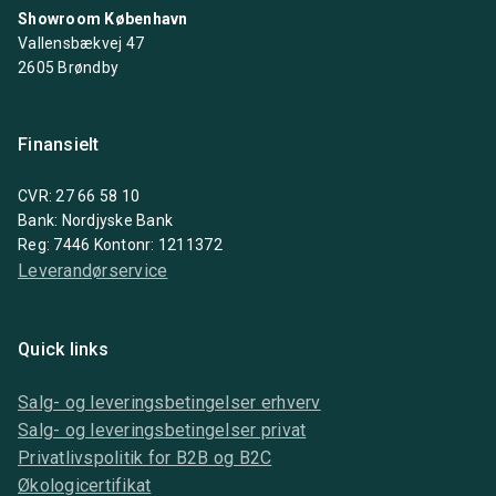
Showroom København
Vallensbækvej 47
2605 Brøndby
Finansielt
CVR: 27 66 58 10
Bank: Nordjyske Bank
Reg: 7446 Kontonr: 1211372
Leverandørservice
Quick links
Salg- og leveringsbetingelser erhverv
Salg- og leveringsbetingelser privat
Privatlivspolitik for B2B og B2C
Økologicertifikat