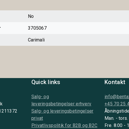
No
r
3705067
Carimali
Quick links
Kontakt
Salg- og
info@benta
nk
leveringsbetingelser erhverv
+45 70 25 
 1211372
Salg- og leveringsbetingelser
Åbningstide
privat
Man. - tors.
Privatlivspolitik for B2B og B2C
Fre. 8.00 - 