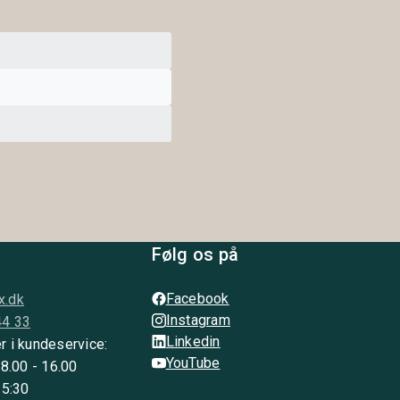
Følg os på
Facebook
x.dk
Instagram
44 33
Linkedin
r i kundeservice:
YouTube
 8.00 - 16.00
15:30