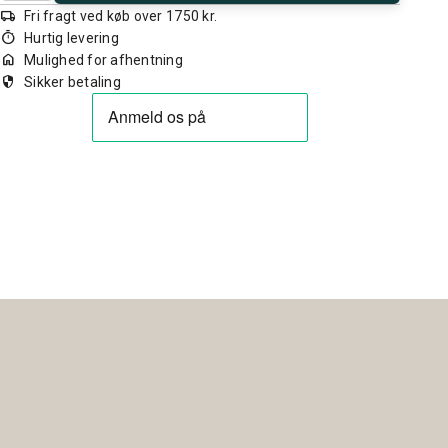
local_shipping
Fri fragt ved køb over 1750 kr.
timer
Hurtig levering
home
Mulighed for afhentning
security
Sikker betaling