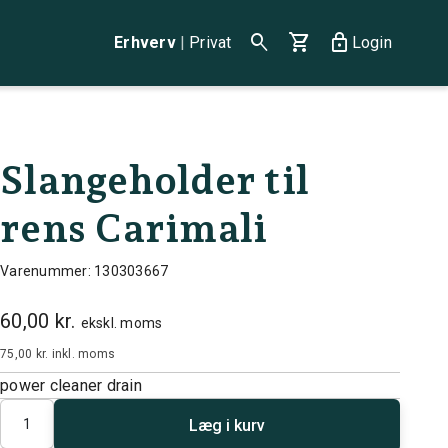
search
shopping_cart
lock
Erhverv
|
Privat
Login
Slangeholder til
rens Carimali
Varenummer: 130303667
60,00 kr.
ekskl. moms
75,00 kr.
inkl. moms
power cleaner drain
Antal
Læg i kurv