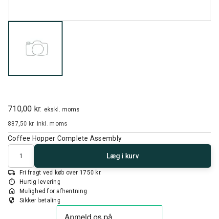
710,00 kr.
ekskl. moms
887,50 kr.
inkl. moms
Coffee Hopper Complete Assembly
Antal
Læg i kurv
local_shipping
Fri fragt ved køb over 1750 kr.
timer
Hurtig levering
home
Mulighed for afhentning
security
Sikker betaling