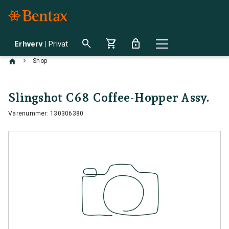
search
shopping_cart
lock
Erhverv
|
Privat
chevron_right
Shop
Slingshot C68 Coffee-Hopper Assy.
Varenummer: 130306380