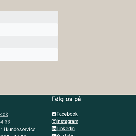
Følg os på
Facebook
x.dk
Instagram
44 33
Linkedin
r i kundeservice:
YouTube