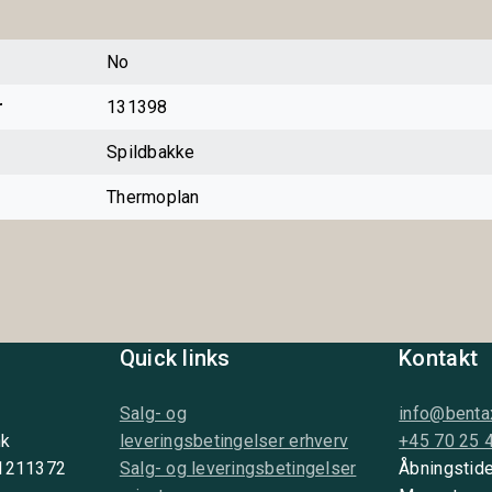
No
r
131398
Spildbakke
Thermoplan
Quick links
Kontakt
Salg- og
info@benta
nk
leveringsbetingelser erhverv
+45 70 25 
 1211372
Salg- og leveringsbetingelser
Åbningstide