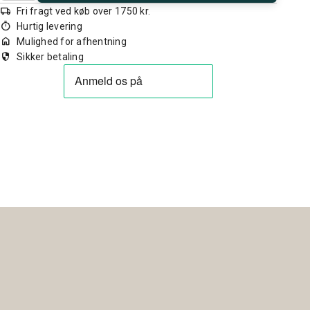
local_shipping
Fri fragt ved køb over 1750 kr.
timer
Hurtig levering
home
Mulighed for afhentning
security
Sikker betaling