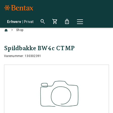
search
shopping_cart
lock
Erhverv
|
Privat
chevron_right
Shop
Spildbakke BW4c CTMP
Varenummer: 130302391