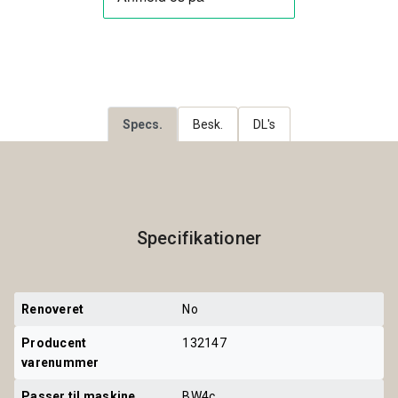
Specs.
Besk.
DL's
Specifikationer
Renoveret
No
Producent 
132147
varenummer
Passer til maskine
BW4c