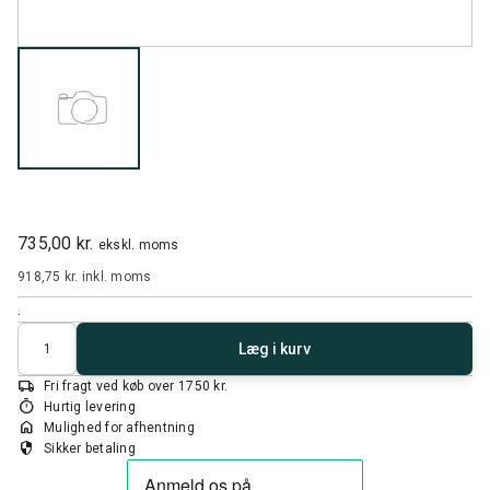
735,00 kr.
ekskl. moms
918,75 kr.
inkl. moms
.
Antal
Læg i kurv
local_shipping
Fri fragt ved køb over 1750 kr.
timer
Hurtig levering
home
Mulighed for afhentning
security
Sikker betaling