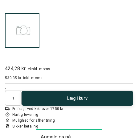
424,28 kr.
ekskl. moms
530,35 kr.
inkl. moms
.
Antal
Læg i kurv
local_shipping
Fri fragt ved køb over 1750 kr.
timer
Hurtig levering
home
Mulighed for afhentning
security
Sikker betaling