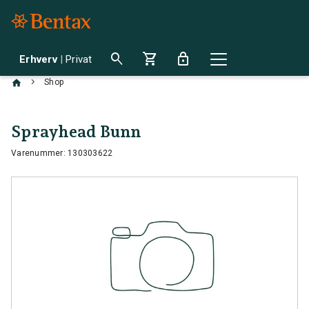
search
shopping_cart
lock
Erhverv
|
Privat
chevron_right
Shop
Sprayhead Bunn
Varenummer: 130303622