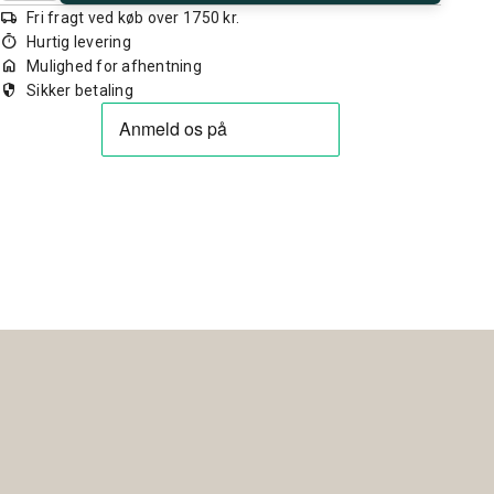
local_shipping
Fri fragt ved køb over 1750 kr.
timer
Hurtig levering
home
Mulighed for afhentning
security
Sikker betaling