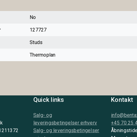
No
r
127727
Studs
Thermoplan
Quick links
Kontakt
Salg- og
info@benta
nk
leveringsbetingelser erhverv
+45 70 25 
 1211372
Salg- og leveringsbetingelser
Åbningstide