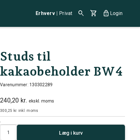
search
shopping_cart
lock
Erhverv
|
Privat
Login
Studs til
kakaobeholder BW4
Varenummer: 130302289
240,20 kr.
ekskl. moms
300,25 kr.
inkl. moms
.
Antal
Læg i kurv