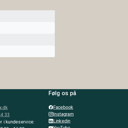
Følg os på
Facebook
x.dk
Instagram
44 33
Linkedin
r i kundeservice:
YouTube