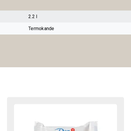
2.2 l
Termokande