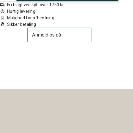
local_shipping
Fri fragt ved køb over 1750 kr.
timer
Hurtig levering
home
Mulighed for afhentning
security
Sikker betaling