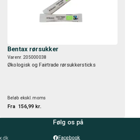
Bentax rørsukker
Varenr. 205000038
Økologisk og Fairtrade rørsukkersticks
Beløb ekskl. moms
Fra
156,99 kr.
Følg os på
Facebook
x.dk