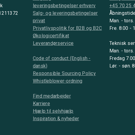
nk
leveringsbetingelser erhverv
+45 70 25 
 1211372
Salg- og leveringsbetingelser
Åbningstide
privat
Man. - tors.
Privatlivspolitik for B2B og B2C
Fre. 8.00 - 
Økologicertifikat
Leverandørservice
Teknisk ser
Man. - tors.
Code of conduct (English -
Fredag 7.00
dansk)
Lør. - søn. 
Responsible Sourcing Policy
Whistleblower-ordning
Find medarbejder
Karriere
Hjælp til selvhjælp
Inspiration & nyheder