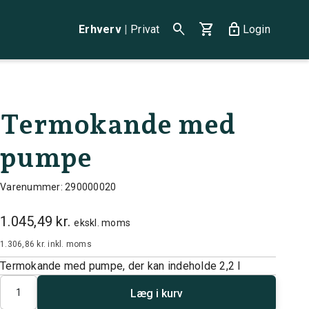
search
shopping_cart
lock
Erhverv
|
Privat
Login
Termokande med
pumpe
Varenummer: 290000020
1.045,49 kr.
ekskl. moms
1.306,86 kr.
inkl. moms
Termokande med pumpe, der kan indeholde 2,2 l
Antal
Læg i kurv