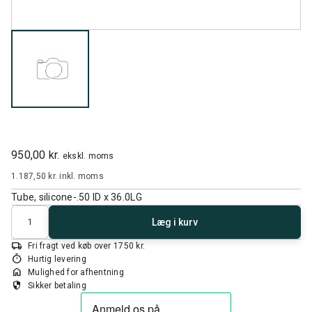
950,00 kr.
ekskl. moms
1.187,50 kr.
inkl. moms
Tube, silicone-.50 ID x 36.0LG
Antal
Læg i kurv
local_shipping
Fri fragt ved køb over 1750 kr.
timer
Hurtig levering
home
Mulighed for afhentning
security
Sikker betaling