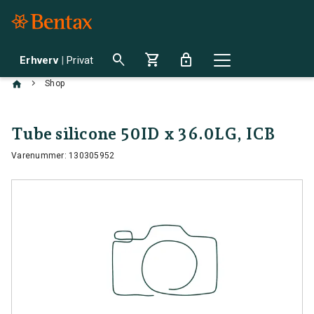
search
shopping_cart
lock
Erhverv
|
Privat
chevron_right
Shop
Tube silicone 50ID x 36.0LG, ICB
Varenummer: 130305952