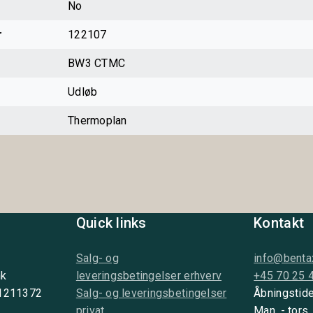
No
r
122107
BW3 CTMC
Udløb
Thermoplan
Quick links
Kontakt
Salg- og
info@benta
nk
leveringsbetingelser erhverv
+45 70 25 
 1211372
Salg- og leveringsbetingelser
Åbningstide
privat
Man. - tors.