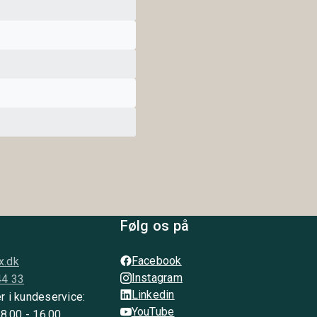
Følg os på
Facebook
x.dk
Instagram
44 33
Linkedin
r i kundeservice:
YouTube
 8.00 - 16.00