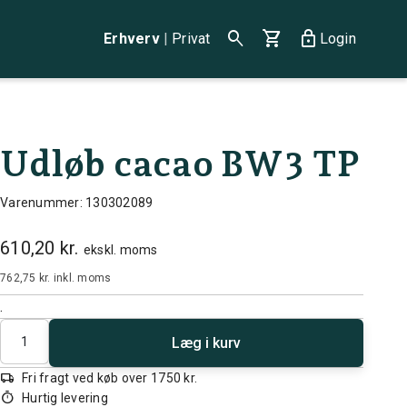
search
shopping_cart
lock
Erhverv
|
Privat
Login
Udløb cacao BW3 TP
Varenummer: 130302089
610,20 kr.
ekskl. moms
762,75 kr.
inkl. moms
.
Antal
Læg i kurv
local_shipping
Fri fragt ved køb over 1750 kr.
timer
Hurtig levering