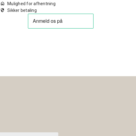
home
Mulighed for afhentning
security
Sikker betaling