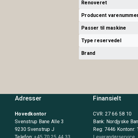
Renoveret
Producent varenumme
Passer til maskine
Type reservedel
Brand
Adresser
Finansielt
Hovedkontor
CVR: 27 66 58 10
Svenstrup Bane Alle 3
Bank: Nordjyske Ba
9230 Svenstrup J
Reg: 7446 Kontonr:
Telefon:
+45 70 25 44 33
Leverandørservice