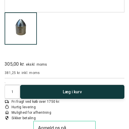
305,00 kr.
ekskl. moms
381,25 kr.
inkl. moms
.
Antal
Læg i kurv
local_shipping
Fri fragt ved køb over 1750 kr.
timer
Hurtig levering
home
Mulighed for afhentning
security
Sikker betaling