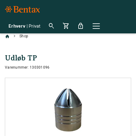
search
shopping_cart
lock
Erhverv
|
Privat
chevron_right
Shop
Udløb TP
Varenummer: 130301096