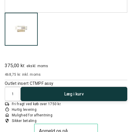
375,00 kr.
ekskl. moms
468,75 kr.
inkl. moms
Outlet insert CTMPF assy
Antal
Læg i kurv
local_shipping
Fri fragt ved køb over 1750 kr.
timer
Hurtig levering
home
Mulighed for afhentning
security
Sikker betaling