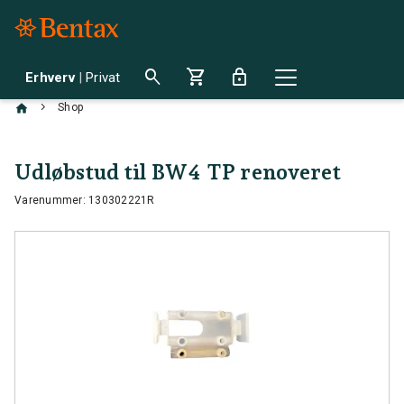
search
shopping_cart
lock
Erhverv
|
Privat
chevron_right
Shop
Udløbstud til BW4 TP renoveret
Varenummer: 130302221R