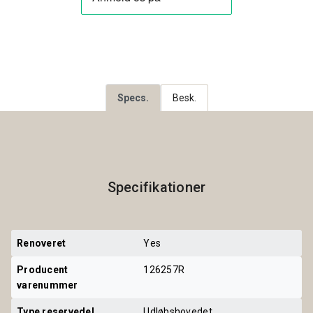
Specs.
Besk.
Specifikationer
Renoveret
Yes
Producent 
126257R
varenummer
Type reservedel
Udløbshovedet