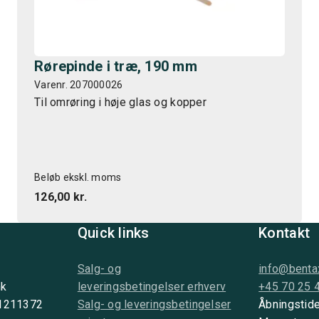
Rørepinde i træ, 190 mm
Varenr. 207000026
Til omrøring i høje glas og kopper
Beløb ekskl. moms
126,00 kr.
Quick links
Kontakt
Salg- og
info@benta
nk
leveringsbetingelser erhverv
+45 70 25 
 1211372
Salg- og leveringsbetingelser
Åbningstide