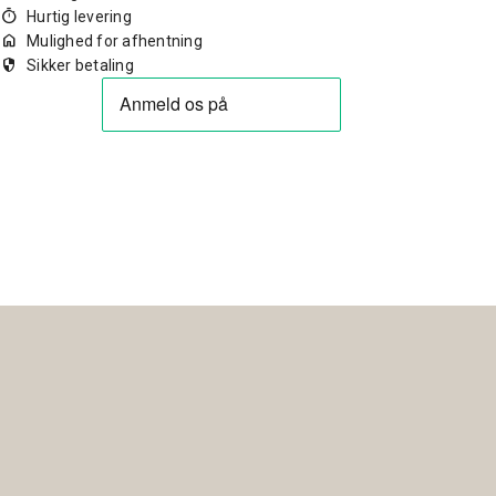
timer
Hurtig levering
home
Mulighed for afhentning
security
Sikker betaling