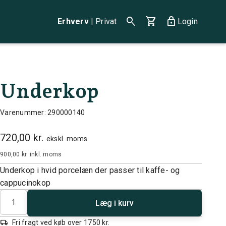
search
shopping_cart
lock
Erhverv
|
Privat
Login
Underkop
Varenummer: 290000140
720,00 kr.
ekskl. moms
900,00 kr.
inkl. moms
Underkop i hvid porcelæn der passer til kaffe- og
cappucinokop
Antal
Læg i kurv
local_shipping
Fri fragt ved køb over 1750 kr.