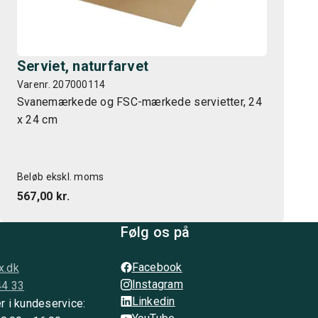
Serviet, naturfarvet
Varenr. 207000114
Svanemærkede og FSC-mærkede servietter, 24
x 24 cm
Beløb ekskl. moms
567,00 kr.
Følg os på
Facebook
x.dk
Instagram
44 33
Linkedin
r i kundeservice: