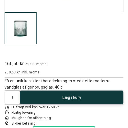
160,50 kr.
ekskl. moms
200,63 kr.
inkl. moms
Få en unik karakter i borddækningen med dette moderne
vandglas af genbrugsglas, 40 cl.
Antal
Læg i kurv
local_shipping
Fri fragt ved køb over 1750 kr.
timer
Hurtig levering
home
Mulighed for afhentning
security
Sikker betaling