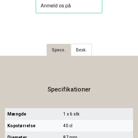
Specs.
Besk.
Specifikationer
Mængde
1 x 6 stk
Kopstørrelse
40 cl
Diameter
87 mm