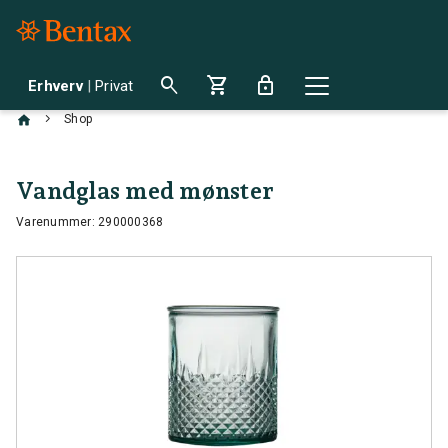
search
shopping_cart
lock
Erhverv
|
Privat
chevron_right
Shop
Vandglas med mønster
Varenummer: 290000368