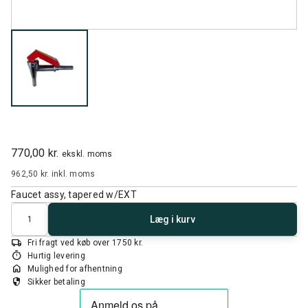
770,00 kr.
ekskl. moms
962,50 kr.
inkl. moms
Faucet assy, tapered w/EXT
Antal
Læg i kurv
local_shipping
Fri fragt ved køb over 1750 kr.
timer
Hurtig levering
home
Mulighed for afhentning
security
Sikker betaling