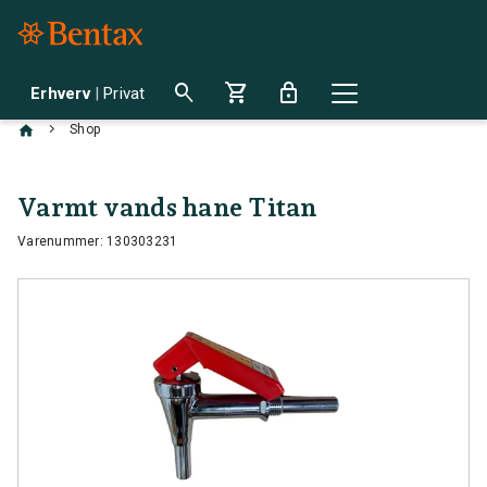
search
shopping_cart
lock
Erhverv
|
Privat
chevron_right
Shop
Varmt vands hane Titan
Varenummer: 130303231