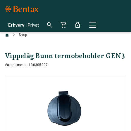
search
shopping_cart
lock
Erhverv
|
Privat
chevron_right
Shop
Vippelåg Bunn termobeholder GEN3
Varenummer: 130305907