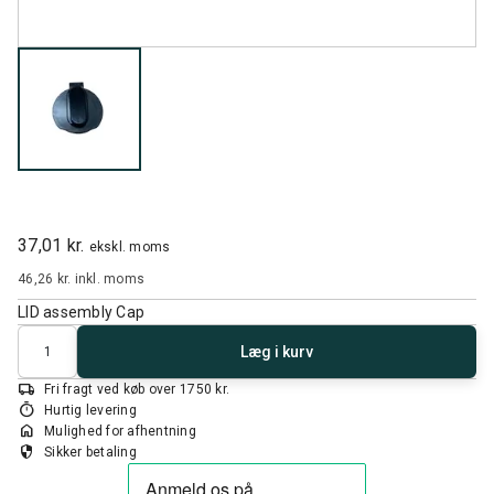
37,01 kr.
ekskl. moms
46,26 kr.
inkl. moms
LID assembly Cap
Antal
Læg i kurv
local_shipping
Fri fragt ved køb over 1750 kr.
timer
Hurtig levering
home
Mulighed for afhentning
security
Sikker betaling