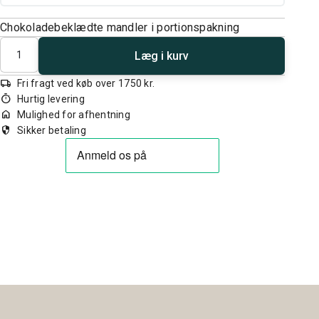
Chokoladebeklædte mandler i portionspakning
Antal
Læg i kurv
local_shipping
Fri fragt ved køb over 1750 kr.
timer
Hurtig levering
home
Mulighed for afhentning
security
Sikker betaling