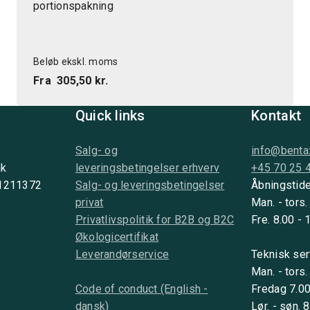
portionspakning
Beløb ekskl. moms
Fra
305,50 kr.
Quick links
Kontakt
Salg- og
info@benta
nk
leveringsbetingelser erhverv
+45 70 25 
 1211372
Salg- og leveringsbetingelser
Åbningstide
privat
Man. - tors.
Privatlivspolitik for B2B og B2C
Fre. 8.00 - 
Økologicertifikat
Leverandørservice
Teknisk ser
Man. - tors.
Code of conduct (English -
Fredag 7.00
dansk)
Lør. - søn. 