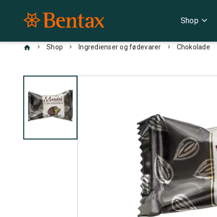
expand_more
Shop
chevron_right
chevron_right
chevron_right
Shop
Ingredienser og fødevarer
Chokolade