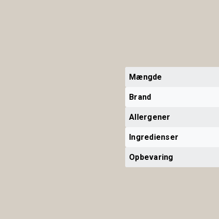
Mængde
Brand
Allergener
Ingredienser
Opbevaring