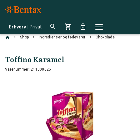
search
shopping_cart
lock
Erhverv
|
Privat
chevron_right
chevron_right
chevron_right
Shop
Ingredienser og fødevarer
Chokolade
Toffino Karamel
Varenummer: 211000025