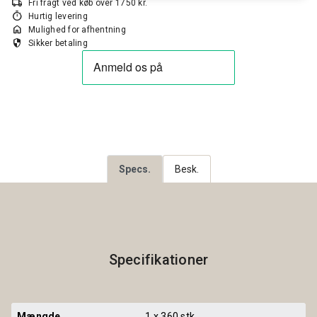
local_shipping
Fri fragt ved køb over 1750 kr.
timer
Hurtig levering
home
Mulighed for afhentning
security
Sikker betaling
Specs.
Besk.
Specifikationer
Mængde
1 x 360 stk