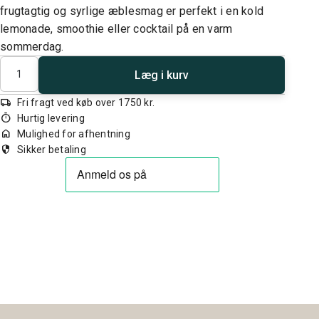
frugtagtig og syrlige æblesmag er perfekt i en kold
lemonade, smoothie eller cocktail på en varm
sommerdag.
Antal
Læg i kurv
local_shipping
Fri fragt ved køb over 1750 kr.
timer
Hurtig levering
home
Mulighed for afhentning
security
Sikker betaling