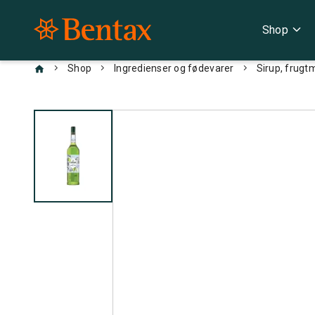
expand_more
Shop
chevron_right
chevron_right
chevron_right
Shop
Ingredienser og fødevarer
Sirup, frugt