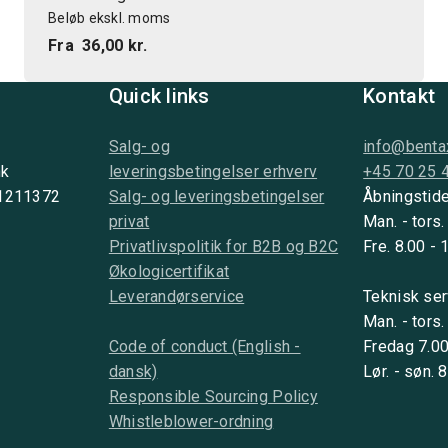
Beløb ekskl. moms
Fra
36,00 kr.
Quick links
Kontakt
Salg- og
info@benta
nk
leveringsbetingelser erhverv
+45 70 25 
 1211372
Salg- og leveringsbetingelser
Åbningstide
privat
Man. - tors.
Privatlivspolitik for B2B og B2C
Fre. 8.00 - 
Økologicertifikat
Leverandørservice
Teknisk ser
Man. - tors.
Code of conduct (English -
Fredag 7.00
dansk)
Lør. - søn. 
Responsible Sourcing Policy
Whistleblower-ordning