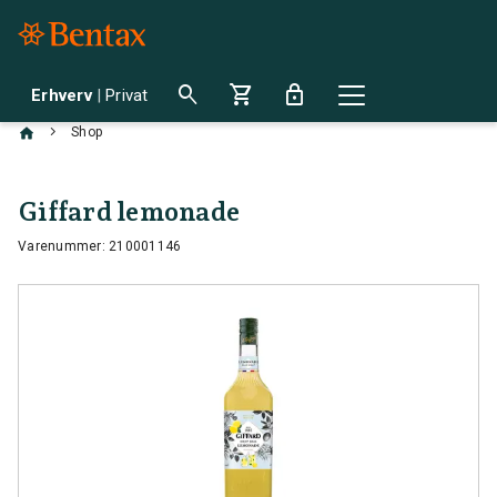
search
shopping_cart
lock
Erhverv
|
Privat
chevron_right
Shop
Giffard lemonade
Varenummer: 210001146