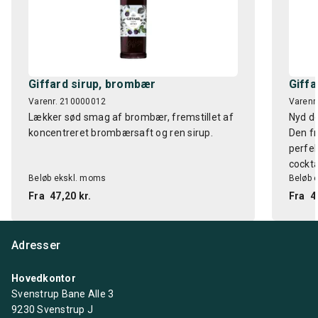
Giffard sirup, brombær
Giffa
Varenr. 210000012
Varenr
Lækker sød smag af brombær, fremstillet af
Nyd de
koncentreret brombærsaft og ren sirup.
Den fr
perfek
cockt
Beløb ekskl. moms
Beløb 
Fra
47,20 kr.
Fra
4
Adresser
Hovedkontor
Svenstrup Bane Alle 3
9230 Svenstrup J