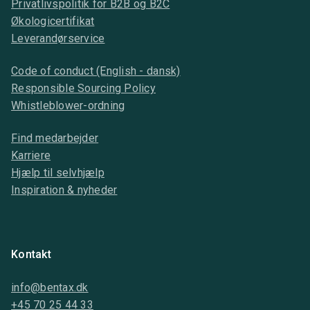
Privatlivspolitik for B2B og B2C
Økologicertifikat
Leverandørservice
Code of conduct (English - dansk)
Responsible Sourcing Policy
Whistleblower-ordning
Find medarbejder
Karriere
Hjælp til selvhjælp
Inspiration & nyheder
Kontakt
info@bentax.dk
+45 70 25 44 33