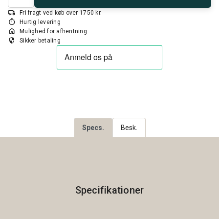
local_shipping
Fri fragt ved køb over 1750 kr.
timer
Hurtig levering
home
Mulighed for afhentning
security
Sikker betaling
Specs.
Besk.
Specifikationer