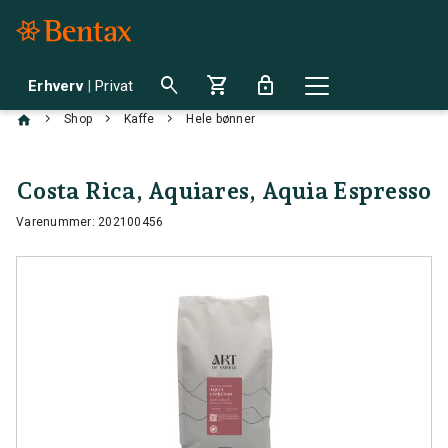
search
shopping_cart
lock
Erhverv
|
Privat
chevron_right
chevron_right
chevron_right
Shop
Kaffe
Hele bønner
Costa Rica, Aquiares, Aquia Espresso
Varenummer: 202100456