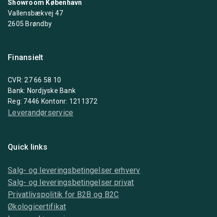
Showroom København
Vallensbækvej 47
2605 Brøndby
Finansielt
CVR: 27 66 58 10
Bank: Nordjyske Bank
Reg: 7446 Kontonr: 1211372
Leverandørservice
Quick links
Salg- og leveringsbetingelser erhverv
Salg- og leveringsbetingelser privat
Privatlivspolitik for B2B og B2C
Økologicertifikat