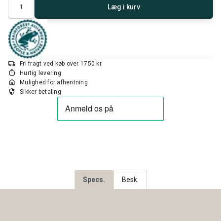
Antal
Læg i kurv
local_shipping
Fri fragt ved køb over 1750 kr.
timer
Hurtig levering
home
Mulighed for afhentning
security
Sikker betaling
Specs.
Besk.