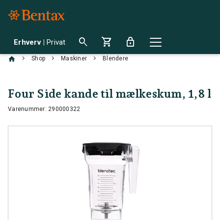
search
shopping_cart
lock
Erhverv
|
Privat
chevron_right
chevron_right
chevron_right
Shop
Maskiner
Blendere
Four Side kande til mælkeskum, 1,8 l
Varenummer: 290000322