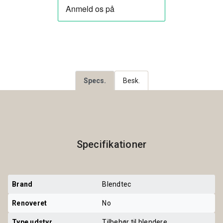
Specs.
Besk.
Specifikationer
Brand
Blendtec
Renoveret
No
Type udstyr
Tilbehør til blendere