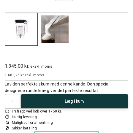
1.345,00 kr.
ekskl. moms
1.681,25 kr.
inkl. moms
Lav den perfekte skum med denne kande. Den special
designede runde kniv giver det perfekte resultat
Antal
Læg i kurv
local_shipping
Fri fragt ved køb over 1750 kr.
timer
Hurtig levering
home
Mulighed for afhentning
security
Sikker betaling