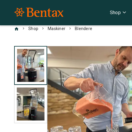
expand_more
Shop
chevron_right
chevron_right
chevron_right
Shop
Maskiner
Blendere