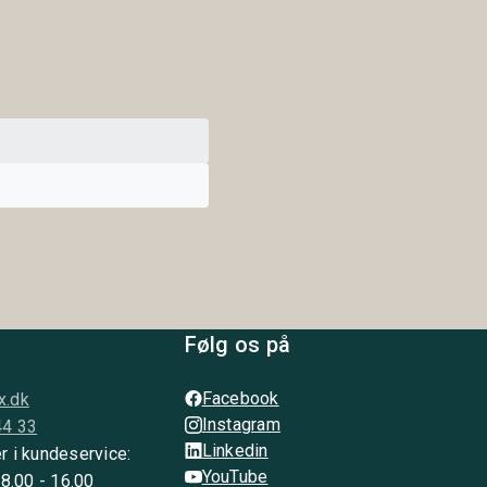
Følg os på
Facebook
x.dk
Instagram
44 33
Linkedin
r i kundeservice:
YouTube
 8.00 - 16.00