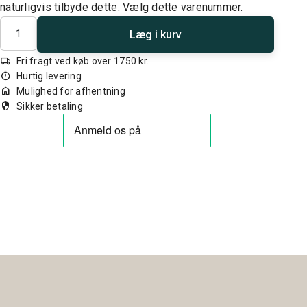
naturligvis tilbyde dette. Vælg dette varenummer.
Antal
Læg i kurv
local_shipping
Fri fragt ved køb over 1750 kr.
timer
Hurtig levering
home
Mulighed for afhentning
security
Sikker betaling