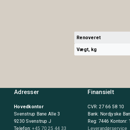
Renoveret
Vægt, kg
Adresser
Finansielt
Hovedkontor
CVR: 27 66 58 10
Svenstrup Bane Alle 3
Bank: Nordjyske Ba
9230 Svenstrup J
Reg: 7446 Kontonr:
Telefon:
+45 70 25 44 33
Leverandørservice