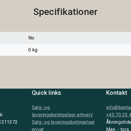
Specifikationer
No
0 kg
Quick links
Kontakt
Salg- og
info@benta
nk
leveringsbetingelser erhverv
+45 70 25 
 1211372
Salg- og leveringsbetingelser
Åbningstide
privat
Man. - tors.