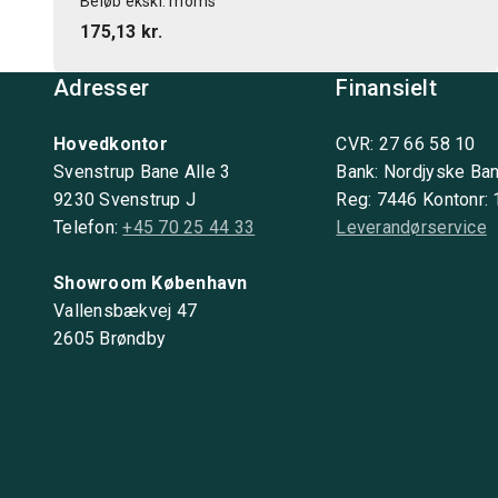
Beløb ekskl. moms
175,13 kr.
Adresser
Finansielt
Hovedkontor
CVR: 27 66 58 10
Svenstrup Bane Alle 3
Bank: Nordjyske Ba
9230 Svenstrup J
Reg: 7446 Kontonr:
Telefon:
+45 70 25 44 33
Leverandørservice
Showroom København
Vallensbækvej 47
2605 Brøndby