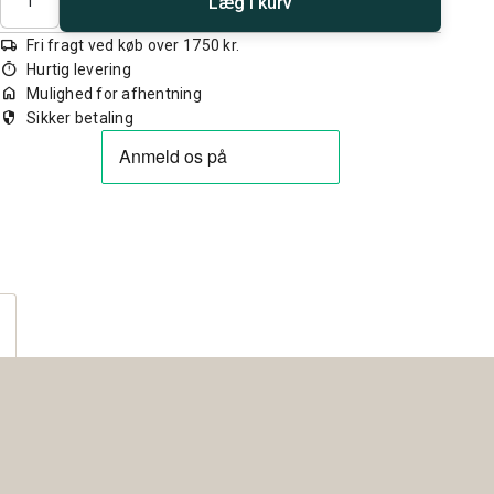
Læg i kurv
local_shipping
Fri fragt ved køb over 1750 kr.
timer
Hurtig levering
home
Mulighed for afhentning
security
Sikker betaling