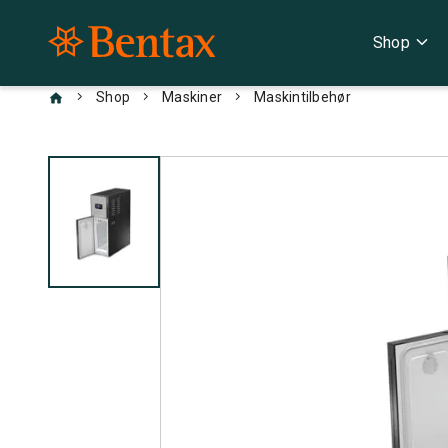
expand_more
Shop
chevron_right
chevron_right
chevron_right
Shop
Maskiner
Maskintilbehør