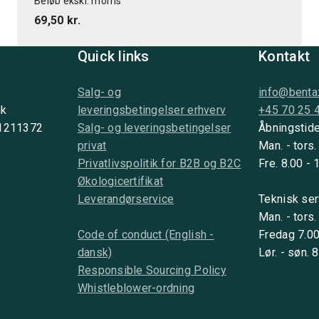
Beløb ekskl. moms
69,50 kr.
Quick links
Kontakt
Salg- og
info@benta
nk
leveringsbetingelser erhverv
+45 70 25 
 1211372
Salg- og leveringsbetingelser
Åbningstide
privat
Man. - tors.
Privatlivspolitik for B2B og B2C
Fre. 8.00 - 
Økologicertifikat
Leverandørservice
Teknisk ser
Man. - tors.
Code of conduct (English -
Fredag 7.00
dansk)
Lør. - søn. 
Responsible Sourcing Policy
Whistleblower-ordning