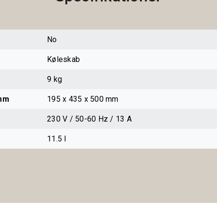
No
Køleskab
9 kg
 mm
195 x 435 x 500 mm
230 V / 50-60 Hz / 13 A
11.5 l