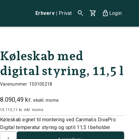
search
shopping_cart
lock
Erhverv
|
Privat
Login
Køleskab med
digital styring, 11,5 l
Varenummer: 150100218
8.090,49 kr.
ekskl. moms
10.113,11 kr.
inkl. moms
Køleskab egnet til montering ved Carimalis DivaPro.
Digital temperatur styring og optil 11,5 l beholder.
Antal