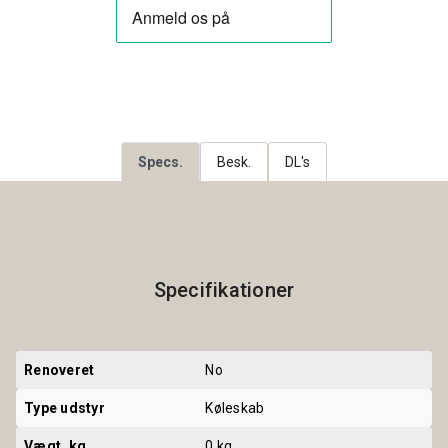
Specs.
Besk.
DL's
Specifikationer
Renoveret
No
Type udstyr
Køleskab
Vægt, kg
0 kg