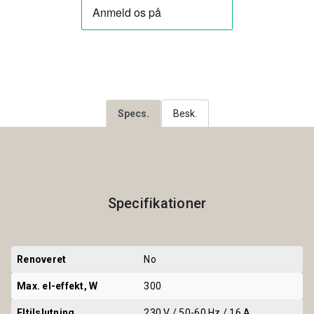
Specs.
Besk.
Specifikationer
Renoveret
No
Max. el-effekt, W
300
Eltilslutning
230 V / 50-60 Hz / 16 A