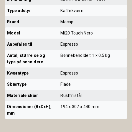
Type udstyr
Kaffekværn
Brand
Macap
Model
Mi20 Touch Nero
Anbefales til
Espresso
Antal, størrelse og 
Bønnebeholder: 1 x 0.5 kg
type på beholdere
Kværntype
Espresso
Skærtype
Flade
Materiale skær
Rustfri stål
Dimensioner (BxDxH), 
194 x 307 x 440 mm
mm