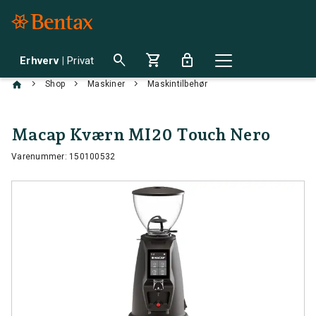
search
shopping_cart
lock
Erhverv
|
Privat
chevron_right
chevron_right
chevron_right
Shop
Maskiner
Maskintilbehør
Macap Kværn MI20 Touch Nero
Varenummer: 150100532