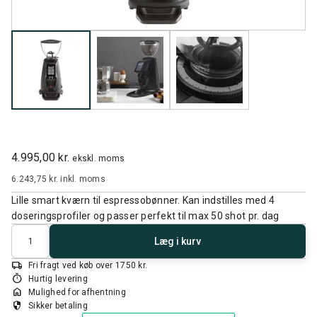
4.995,00 kr.
ekskl. moms
6.243,75 kr.
inkl. moms
Lille smart kværn til espressobønner. Kan indstilles med 4
doseringsprofiler og passer perfekt til max 50 shot pr. dag
Antal
Læg i kurv
local_shipping
Fri fragt ved køb over 1750 kr.
timer
Hurtig levering
home
Mulighed for afhentning
security
Sikker betaling