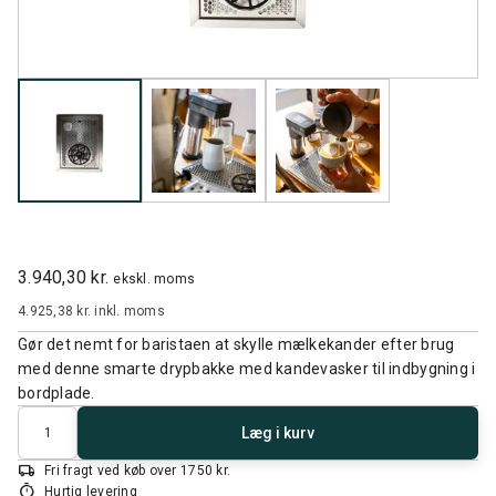
3.940,30 kr.
ekskl. moms
4.925,38 kr.
inkl. moms
Gør det nemt for baristaen at skylle mælkekander efter brug
med denne smarte drypbakke med kandevasker til indbygning i
bordplade.
Antal
Læg i kurv
local_shipping
Fri fragt ved køb over 1750 kr.
timer
Hurtig levering