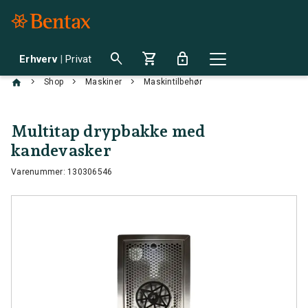
search
shopping_cart
lock
Erhverv
|
Privat
chevron_right
chevron_right
chevron_right
Shop
Maskiner
Maskintilbehør
Multitap drypbakke med
kandevasker
Varenummer: 130306546