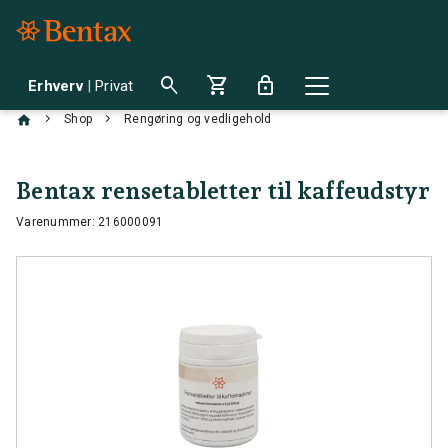
search
shopping_cart
lock
Erhverv
|
Privat
chevron_right
chevron_right
Shop
Rengøring og vedligehold
Bentax rensetabletter til kaffeudstyr
Varenummer: 216000091