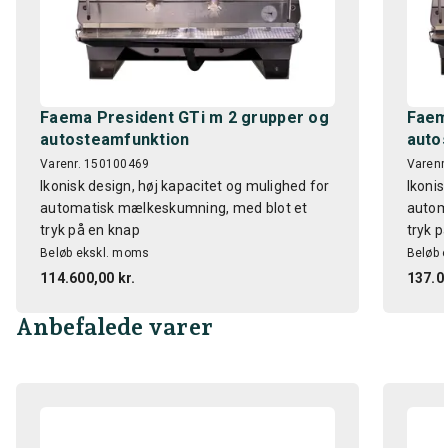
Faema President GTi m 2 grupper og
Faem
autosteamfunktion
auto
Varenr. 150100469
Varenr
Ikonisk design, høj kapacitet og mulighed for
Ikonis
automatisk mælkeskumning, med blot et
autom
tryk på en knap
tryk p
Beløb ekskl. moms
Beløb 
114.600,00 kr.
137.00
Anbefalede varer