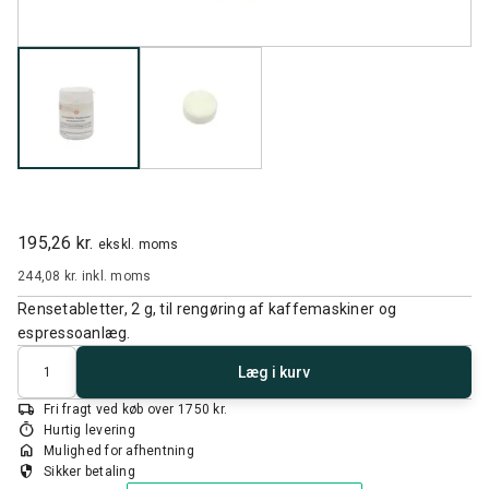
195,26 kr.
ekskl. moms
244,08 kr.
inkl. moms
Rensetabletter, 2 g, til rengøring af kaffemaskiner og
espressoanlæg.
Antal
Læg i kurv
local_shipping
Fri fragt ved køb over 1750 kr.
timer
Hurtig levering
home
Mulighed for afhentning
security
Sikker betaling