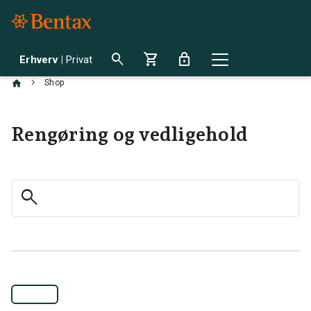
search
shopping_cart
lock
Erhverv
|
Privat
chevron_right
Shop
Rengøring og vedligehold
search