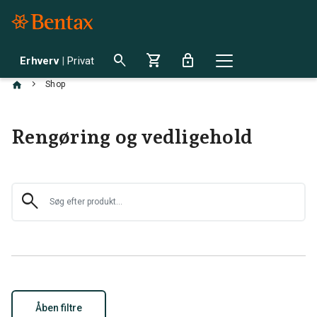
search
shopping_cart
lock
Erhverv
|
Privat
chevron_right
Shop
Rengøring og vedligehold
search
Åben filtre