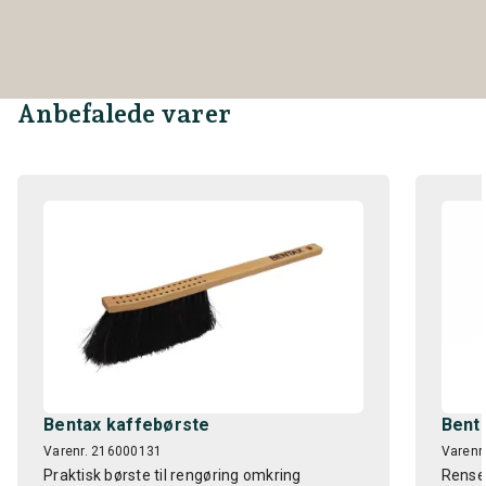
Anbefalede varer
Bentax kaffebørste
Benta
Varenr. 216000131
Varenr
Praktisk børste til rengøring omkring
Rensep