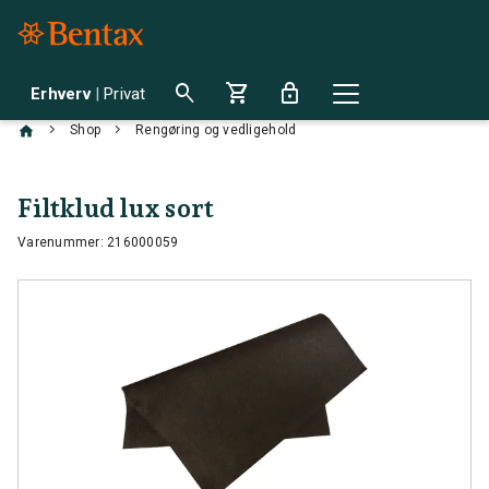
search
shopping_cart
lock
Erhverv
|
Privat
chevron_right
chevron_right
Shop
Rengøring og vedligehold
Filtklud lux sort
Varenummer: 216000059