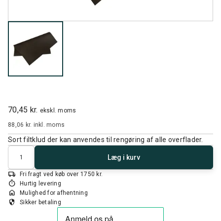
70,45 kr.
ekskl. moms
88,06 kr.
inkl. moms
Sort filtklud der kan anvendes til rengøring af alle overflader.
Antal
Læg i kurv
local_shipping
Fri fragt ved køb over 1750 kr.
timer
Hurtig levering
home
Mulighed for afhentning
security
Sikker betaling