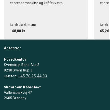
espressomaskine og kaffekværn.
espre
Beløb ekskl. moms
Beløb 
148,00 kr.
65,26 
Adresser
Hovedkontor
Svenstrup Bane Alle 3
9230 Svenstrup J
+45 70 25 44 33
Telefon:
Showroom København
Vallensbækvej 47
2605 Brøndby