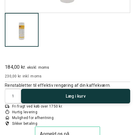
184,00 kr.
ekskl. moms
230,00 kr.
inkl. moms
Renstabletter til effektiv rengøring af din kaffekværn.
Antal
Læg i kurv
local_shipping
Fri fragt ved køb over 1750 kr.
timer
Hurtig levering
home
Mulighed for afhentning
security
Sikker betaling