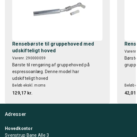
Rensebørste til gruppehoved med
Rens
udskifteligt hoved
Varenr
Børste
Varenr. 290000059
Børste til rengøring af gruppehoved på
grupp
espressoanlæg. Denne model har
udskifteligt hoved
Beløb ekskl. moms
Beløb 
129,17 kr.
42,01 
Adresser
Hovedkontor
Svenstrup Bane Alle 3