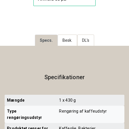
Specs.
Besk.
DL's
Specifikationer
Mængde
1 x 430 g
Type 
Rengøring af kaffeudstyr
rengøringsudstyr
Produktet renser for
Kaffeolie, Bakterier