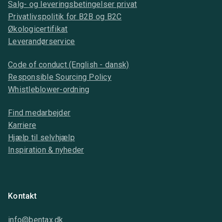
Salg- og leveringsbetingelser privat
Privatlivspolitik for B2B og B2C
Økologicertifikat
Leverandørservice
Code of conduct (English - dansk)
Responsible Sourcing Policy
Whistleblower-ordning
Find medarbejder
Karriere
Hjælp til selvhjælp
Inspiration & nyheder
Kontakt
info@bentax.dk