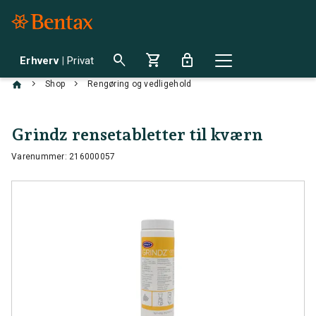
search
shopping_cart
lock
Erhverv
|
Privat
chevron_right
chevron_right
Shop
Rengøring og vedligehold
Grindz rensetabletter til kværn
Varenummer: 216000057