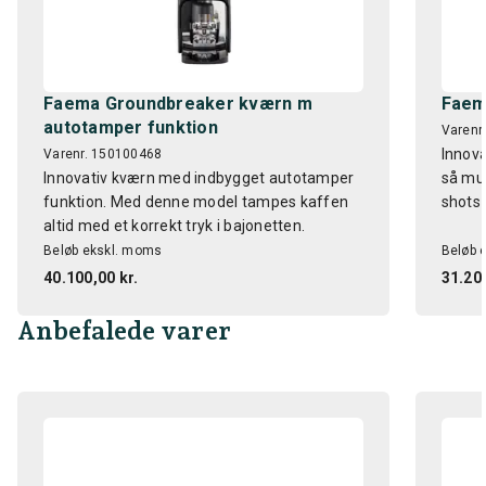
Faema Groundbreaker kværn m
Faem
autotamper funktion
Varenr
Innova
Varenr. 150100468
Innovativ kværn med indbygget autotamper
så mul
funktion. Med denne model tampes kaffen
shots 
altid med et korrekt tryk i bajonetten.
Beløb ekskl. moms
Beløb 
40.100,00 kr.
31.200
Anbefalede varer