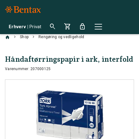
search
shopping_cart
lock
Erhverv
|
Privat
chevron_right
chevron_right
Shop
Rengøring og vedligehold
Håndaftørringspapir i ark, interfold
Varenummer: 207000125