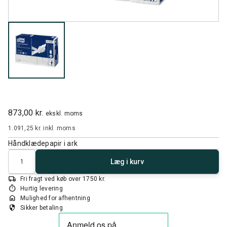
873,00 kr.
ekskl. moms
1.091,25 kr.
inkl. moms
Håndklædepapir i ark
Antal
Læg i kurv
local_shipping
Fri fragt ved køb over 1750 kr.
timer
Hurtig levering
home
Mulighed for afhentning
security
Sikker betaling