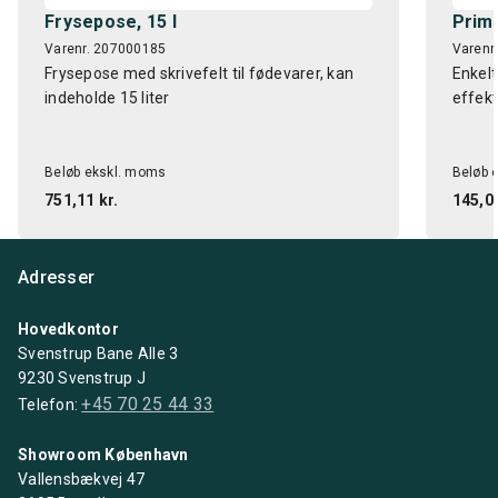
Frysepose, 15 l
Prim
Varenr. 207000185
Varenr
Frysepose med skrivefelt til fødevarer, kan
Enkel
indeholde 15 liter
effekt
Beløb ekskl. moms
Beløb 
751,11 kr.
145,00
Adresser
Hovedkontor
Svenstrup Bane Alle 3
9230 Svenstrup J
+45 70 25 44 33
Telefon:
Showroom København
Vallensbækvej 47