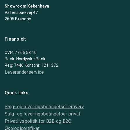
Showroom København
Vallensbækvej 47
2605 Brøndby
Finansielt
CVR: 27 66 58 10
Bank: Nordjyske Bank
Reg: 7446 Kontonr: 1211372
Leverandørservice
Quick links
Salg- og leveringsbetingelser erhverv
Salg- og leveringsbetingelser privat
Privatlivspolitik for B2B og B2C
Økologicertifikat