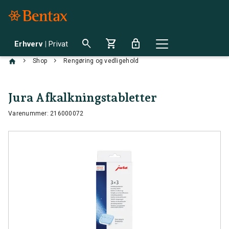
search
shopping_cart
lock
Erhverv
|
Privat
chevron_right
chevron_right
Shop
Rengøring og vedligehold
Jura Afkalkningstabletter
Varenummer: 216000072