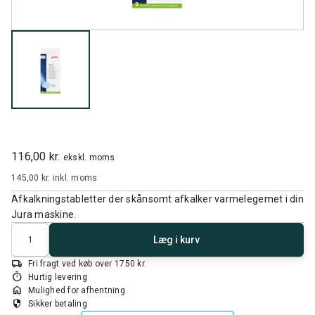
116,00 kr.
ekskl. moms
145,00 kr.
inkl. moms
Afkalkningstabletter der skånsomt afkalker varmelegemet i din
Jura maskine.
Antal
Læg i kurv
local_shipping
Fri fragt ved køb over 1750 kr.
timer
Hurtig levering
home
Mulighed for afhentning
security
Sikker betaling