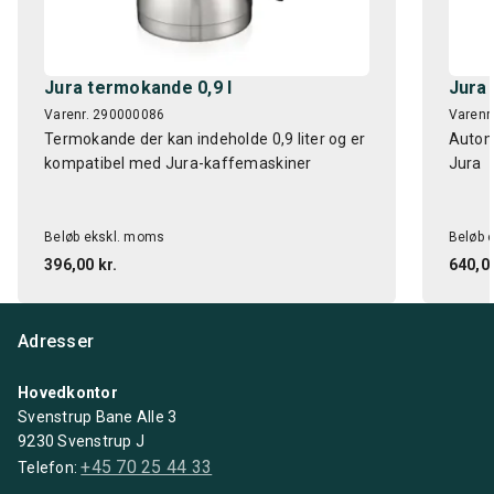
Jura termokande 0,9 l
Jura
Varenr. 290000086
Varenr
Termokande der kan indeholde 0,9 liter og er
Autom
kompatibel med Jura-kaffemaskiner
Jura
Beløb ekskl. moms
Beløb 
396,00 kr.
640,00
Adresser
Hovedkontor
Svenstrup Bane Alle 3
9230 Svenstrup J
+45 70 25 44 33
Telefon: