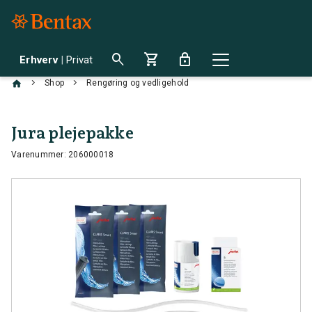
search
shopping_cart
lock
Erhverv
|
Privat
chevron_right
chevron_right
Shop
Rengøring og vedligehold
Jura plejepakke
Varenummer: 206000018