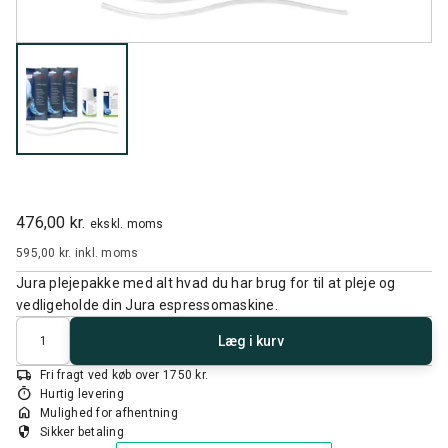
476,00 kr.
ekskl. moms
595,00 kr.
inkl. moms
Jura plejepakke med alt hvad du har brug for til at pleje og
vedligeholde din Jura espressomaskine.
Antal
Læg i kurv
local_shipping
Fri fragt ved køb over 1750 kr.
timer
Hurtig levering
home
Mulighed for afhentning
security
Sikker betaling